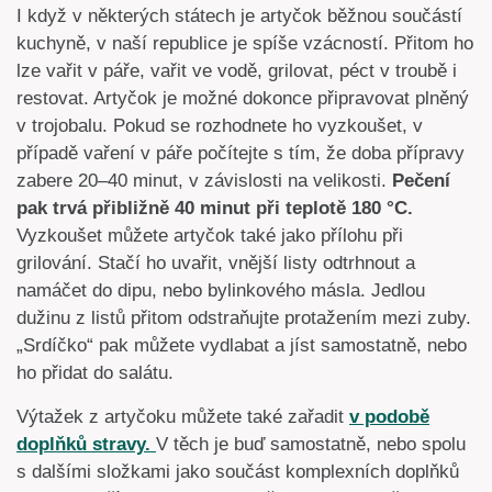
I když v některých státech je artyčok běžnou součástí
kuchyně, v naší republice je spíše vzácností. Přitom ho
lze vařit v páře, vařit ve vodě, grilovat, péct v troubě i
restovat. Artyčok je možné dokonce připravovat plněný
v trojobalu. Pokud se rozhodnete ho vyzkoušet, v
případě vaření v páře počítejte s tím, že doba přípravy
zabere 20–40 minut, v závislosti na velikosti.
Pečení
pak trvá přibližně 40 minut při teplotě 180 °C.
Vyzkoušet můžete artyčok také jako přílohu při
grilování. Stačí ho uvařit, vnější listy odtrhnout a
namáčet do dipu, nebo bylinkového másla. Jedlou
dužinu z listů přitom odstraňujte protažením mezi zuby.
„Srdíčko“ pak můžete vydlabat a jíst samostatně, nebo
ho přidat do salátu.
Výtažek z artyčoku můžete také zařadit
v podobě
doplňků stravy.
V těch je buď samostatně, nebo spolu
s dalšími složkami jako součást komplexních doplňků