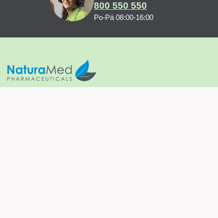
800 550 550
Po-Pá 08:00-16:00
Hepactum FORTE dodává společnost
NaturaMed Pharmaceuticals s.r.o.
U Smaltovny 625
370 01 České Budějovice
IČO: 26106965
Společnost vedena pod spisovou značkou
C 14379 u Krajského soudu v Českých Budějovicích
www.naturamed.cz