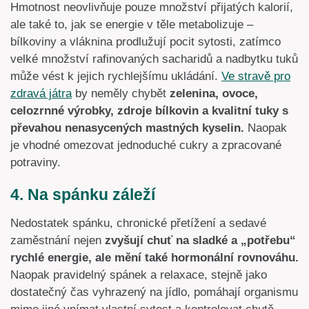
Hmotnost neovlivňuje pouze množství přijatých kalorií,
ale také to, jak se energie v těle metabolizuje –
bílkoviny a vláknina prodlužují pocit sytosti, zatímco
velké množství rafinovaných sacharidů a nadbytku tuků
může vést k jejich rychlejšímu ukládání.
Ve stravě pro
zdravá játra
by neměly chybět
zelenina, ovoce,
celozrnné výrobky, zdroje bílkovin a kvalitní tuky s
převahou nenasycených mastných kyselin.
Naopak
je vhodné omezovat jednoduché cukry a zpracované
potraviny.
4. Na spánku záleží
Nedostatek spánku, chronické přetížení a sedavé
zaměstnání nejen
zvyšují chuť na sladké a „potřebu“
rychlé energie, ale mění také hormonální rovnováhu.
Naopak pravidelný spánek a relaxace, stejně jako
dostatečný čas vyhrazený na jídlo, pomáhají organismu