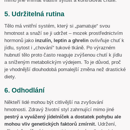
mimo jiné vnímat vlastní sytost a kontrolovat chutě.
5. Udržitelná rutina
Tělo má vnitřní systém, který si „pamatuje“ svou
hmotnost a snaží se ji udržet – mozek prostřednictvím
hormonů jako
inzulín, leptin a ghrelin
ovlivňuje chuť k
jídlu, sytost i „chování“ tukové tkáně. Po výrazném
hubnutí tělo proto často reaguje zvýšenou chutí k jídlu
a sníženým metabolickým výdejem. To je důvod, proč
je vhodnější dlouhodobá pomalejší změna než drastické
diety.
6. Odhodlání
Někteří lidé mohou být citlivější na zvyšování
hmotnosti. Zdravý životní styl zahrnující mimo jiné
pestrý a vyvážený jídelníček a dostatek pohybu ale
mohou vliv genetických faktorů zmírnit.
Udržení,