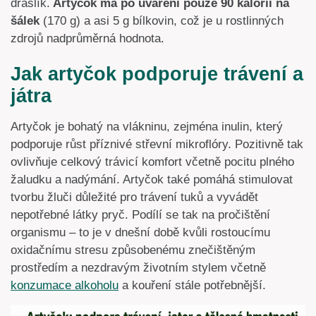
draslík.
Artyčok má po uvaření pouze 90 kalorií na
šálek
(170 g) a asi 5 g bílkovin, což je u rostlinných
zdrojů nadprůměrná hodnota.
Jak artyčok podporuje trávení a
játra
Artyčok je bohatý na vlákninu, zejména inulin, který
podporuje růst příznivé střevní mikroflóry. Pozitivně tak
ovlivňuje celkový trávicí komfort včetně pocitu plného
žaludku a nadýmání. Artyčok také pomáhá stimulovat
tvorbu žluči důležité pro trávení tuků a vyvádět
nepotřebné látky pryč. Podílí se tak na pročištění
organismu – to je v dnešní době kvůli rostoucímu
oxidačnímu stresu způsobenému znečištěným
prostředím a nezdravým životním stylem včetně
konzumace alkoholu
a kouření stále potřebnější.