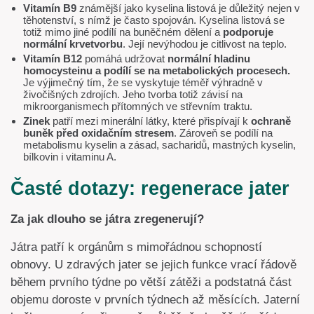
Vitamín B9
známější jako kyselina listová je důležitý nejen v
těhotenství, s nímž je často spojován. Kyselina listová se
totiž mimo jiné podílí na buněčném dělení a
podporuje
normální krvetvorbu
. Její nevýhodou je citlivost na teplo.
Vitamín B12
pomáhá udržovat
normální hladinu
homocysteinu a podílí se na metabolických procesech.
Je výjimečný tím, že se vyskytuje téměř výhradně v
živočišných zdrojích. Jeho tvorba totiž závisí na
mikroorganismech přítomných ve střevním traktu.
Zinek
patří mezi minerální látky, které přispívají k
ochraně
buněk před oxidačním stresem
. Zároveň se podílí na
metabolismu kyselin a zásad, sacharidů, mastných kyselin,
bílkovin i vitaminu A.
Časté dotazy: regenerace jater
Za jak dlouho se játra zregenerují?
Játra patří k orgánům s mimořádnou schopností
obnovy. U zdravých jater se jejich funkce vrací řádově
během prvního týdne po větší zátěži a podstatná část
objemu doroste v prvních týdnech až měsících. Jaterní