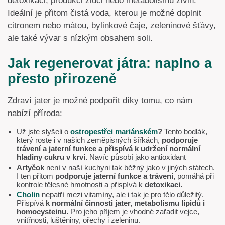
detoxikaci, produkci žluči nebo metabolismu živin.
Ideální je přitom čistá voda, kterou je možné doplnit
citronem nebo mátou, bylinkové čaje, zeleninové šťávy,
ale také vývar s nízkým obsahem soli.
Jak regenerovat játra: naplno a
přesto přirozeně
Zdraví jater je možné podpořit díky tomu, co nám
nabízí příroda:
Už jste slyšeli o
ostropestřci mariánském
?
Tento bodlák,
který roste i v našich zeměpisných šířkách,
podporuje
trávení a jaterní funkce a přispívá k udržení normální
hladiny cukru v krvi.
Navíc působí jako antioxidant
Artyčok
není v naší kuchyni tak běžný jako v jiných státech.
I ten přitom
podporuje jaterní funkce a trávení,
pomáhá při
kontrole tělesné hmotnosti a přispívá k
detoxikaci.
Cholin
nepatří mezi vitamíny, ale i tak je pro tělo důležitý.
Přispívá
k normální činnosti jater, metabolismu lipidů i
homocysteinu.
Pro jeho příjem je vhodné zařadit vejce,
vnitřnosti, luštěniny, ořechy i zeleninu.