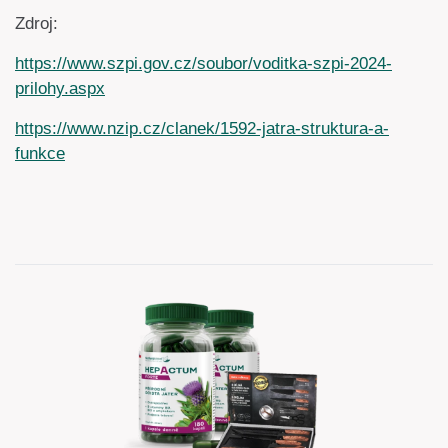
Zdroj:
https://www.szpi.gov.cz/soubor/voditka-szpi-2024-
prilohy.aspx
https://www.nzip.cz/clanek/1592-jatra-struktura-a-
funkce