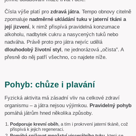
Čísla výše platí pro
zdravá játra
. Tempo obnovy citelně
zpomaluje
nadměrné ukládání tuku v jaterní tkáni a
její jizvení
, k nimž přispívá pravidelná konzumace
alkoholu, nadbytek cukru a nasycených tuků nebo
nadváha. Právě proto pro játra nejvíc udělá
dlouhodobý životní styl
, ne jednorázová „očista". A
přesně do něj patří všechno, co najdete níže.
Pohyb: chůze i plavání
Fyzická aktivita má zásadní vliv na celkové zdraví
organismu – a játra nejsou výjimkou.
Pravidelný pohyb
pomáhá játrům hned několika způsoby.
Podporuje krevní oběh
, a tím i prokrvení jaterní tkáně, což
přispívá k jejich regeneraci.
Pomáhá snižovat množství viscerálního tuku
, který se