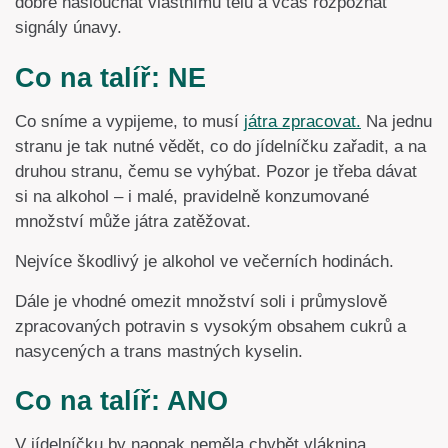
dobré naslouchat vlastnímu tělu a včas rozpoznat
signály únavy.
Co na talíř: NE
Co sníme a vypijeme, to musí
játra zpracovat.
Na jednu
stranu je tak nutné vědět, co do jídelníčku zařadit, a na
druhou stranu, čemu se vyhýbat. Pozor je třeba dávat
si na alkohol – i malé, pravidelně konzumované
množství může játra zatěžovat.
Nejvíce škodlivý je alkohol ve večerních hodinách.
Dále je vhodné omezit množství soli i průmyslově
zpracovaných potravin s vysokým obsahem cukrů a
nasycených a trans mastných kyselin.
Co na talíř: ANO
V jídelníčku by naopak neměla chybět vláknina