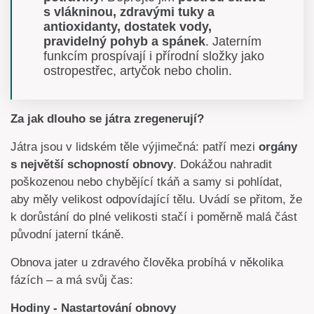
s vlákninou, zdravými tuky a
antioxidanty, dostatek vody,
pravidelný pohyb a spánek
. Jaterním
funkcím prospívají i přírodní složky jako
ostropestřec, artyčok nebo cholin.
Za jak dlouho se játra zregenerují?
Játra jsou v lidském těle výjimečná: patří mezi
orgány
s největší schopností obnovy
. Dokážou nahradit
poškozenou nebo chybějící tkáň a samy si pohlídat,
aby měly velikost odpovídající tělu. Uvádí se přitom, že
k dorůstání do plné velikosti stačí i poměrně malá část
původní jaterní tkáně.
Obnova jater u zdravého člověka probíhá v několika
fázích – a má svůj čas:
Hodiny - Nastartování obnovy