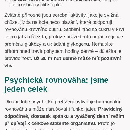
často ukládá i v oblasti jater.
Zvláště přínosné jsou aerobní aktivity, jako je svižná
chůze, jízda na kole nebo plavání, které podporují
rovnováhu krevního cukru. Stabilní hladina cukru v krvi
je pro játra důležitá, protože právě tento orgán reguluje
přeměnu glukózy a ukládání glykogenu. Nemusíte
přitom hned trávit pohybem hodiny denně – důležitá je
pravidelnost.
Už 30 minut denně může mít pozitivní
vliv.
Psychická rovnováha: jsme
jeden celek
Dlouhodobé psychické přetížení ovlivňuje hormonální
rovnováhu a může narušovat i funkci jater.
Pravidelný
odpočinek, dostatek spánku a vyvážený denní režim
přispívají k celkové stabilitě organismu.
Proto je