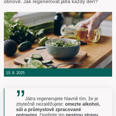
obnově. Jak regenerovat játra každý den?
10. 8. 2025
Játra regenerujete hlavně tím, že je
zbytečně nezatěžujete:
omezte alkohol,
sůl a průmyslově zpracované
potraviny
. Dopřejte jim
pestrou stravu