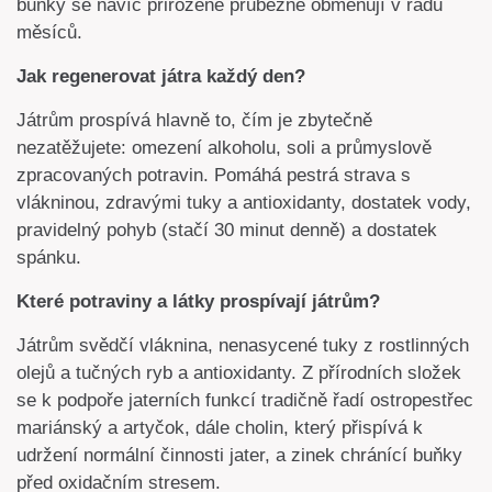
buňky se navíc přirozeně průběžně obměňují v řádu
měsíců.
Jak regenerovat játra každý den?
Játrům prospívá hlavně to, čím je zbytečně
nezatěžujete: omezení alkoholu, soli a průmyslově
zpracovaných potravin. Pomáhá pestrá strava s
vlákninou, zdravými tuky a antioxidanty, dostatek vody,
pravidelný pohyb (stačí 30 minut denně) a dostatek
spánku.
Které potraviny a látky prospívají játrům?
Játrům svědčí vláknina, nenasycené tuky z rostlinných
olejů a tučných ryb a antioxidanty. Z přírodních složek
se k podpoře jaterních funkcí tradičně řadí ostropestřec
mariánský a artyčok, dále cholin, který přispívá k
udržení normální činnosti jater, a zinek chránící buňky
před oxidačním stresem.