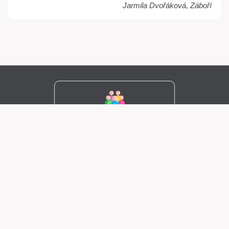
Jarmila Dvořáková, Záboří
Více než
2,7
milionu zákazníků
20
let zkušeností a znalostí
Vyvinuto a vyrobeno v
Norsku