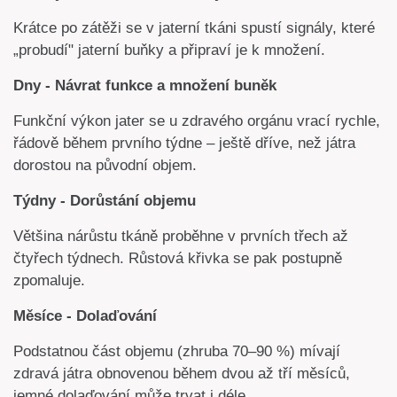
Krátce po zátěži se v jaterní tkáni spustí signály, které
„probudí" jaterní buňky a připraví je k množení.
Dny - Návrat funkce a množení buněk
Funkční výkon jater se u zdravého orgánu vrací rychle,
řádově během prvního týdne – ještě dříve, než játra
dorostou na původní objem.
Týdny - Dorůstání objemu
Většina nárůstu tkáně proběhne v prvních třech až
čtyřech týdnech. Růstová křivka se pak postupně
zpomaluje.
Měsíce - Dolaďování
Podstatnou část objemu (zhruba 70–90 %) mívají
zdravá játra obnovenou během dvou až tří měsíců,
jemné dolaďování může trvat i déle.