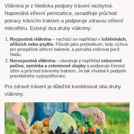
Vláknina je z hlediska podpory trávení nezbytná.
Napomáhá střevní peristaltice, usnadňuje průchod
potravy trávicím traktem a podporuje zdravou střevní
mikroflóru. Existují dva druhy vlákniny:
Rozpustná vláknina
– nachází se například v
luštěninách,
oříšcích nebo psylliu
. Působí jako prebiotikum, tedy výživa
pro prospěšné střevní bakterie, a pomáhá snižovat pocit
hladu.
Nerozpustná vláknina
– obsahuje ji například
celozrnné
pečivo, semínka a zeleninové slupky
a podporuje činnost
střev a průchod tráveniny traktem. Je tak vhodná k podpoře
pravidelného vyprazdňování.
Pro zdravé trávení je důležité kombinovat oba druhy
vlákniny.