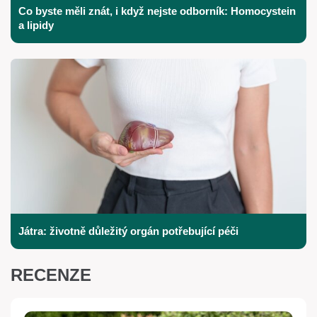
Co byste měli znát, i když nejste odborník: Homocystein
a lipidy
Játra: životně důležitý orgán potřebující péči
RECENZE