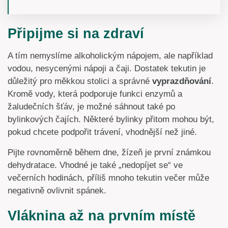
Připijme si na zdraví
A tím nemyslíme alkoholickým nápojem, ale například
vodou, nesycenými nápoji a čaji. Dostatek tekutin je
důležitý pro měkkou stolici a správné
vyprazdňování
.
Kromě vody, která podporuje funkci enzymů a
žaludečních šťáv, je možné sáhnout také po
bylinkových čajích. Některé bylinky přitom mohou být,
pokud chcete podpořit trávení, vhodnější než jiné.
Pijte rovnoměrně během dne, žízeň je první známkou
dehydratace. Vhodné je také „nedopíjet se“ ve
večerních hodinách, příliš mnoho tekutin večer může
negativně ovlivnit spánek.
Vláknina až na prvním místě