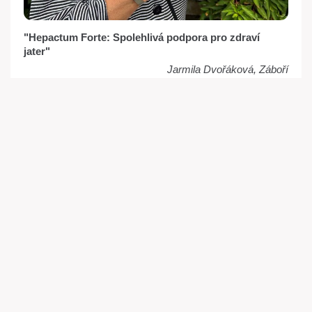
"Hepactum Forte: Spolehlivá podpora pro zdraví
jater"
Jarmila Dvořáková, Záboří
Více než
2,7
milionu zákazníků
20
let zkušeností a znalostí