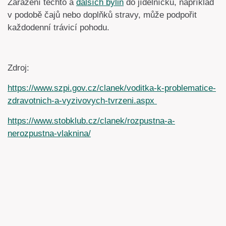
Zařazení těchto a
dalších bylin
do jídelníčku, například
v podobě čajů nebo doplňků stravy, může podpořit
každodenní trávicí pohodu.
Zdroj:
https://www.szpi.gov.cz/clanek/voditka-k-problematice-
zdravotnich-a-vyzivovych-tvrzeni.aspx
https://www.stobklub.cz/clanek/rozpustna-a-
nerozpustna-vlaknina/