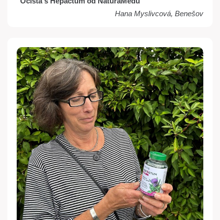
"Očista s Hepactum od NaturaMedu"
Hana Myslivcová, Benešov